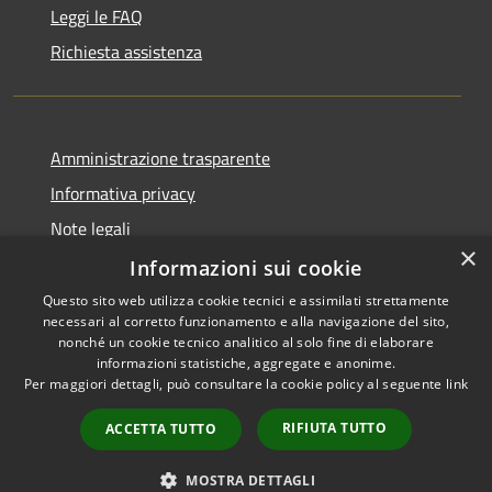
Leggi le FAQ
Richiesta assistenza
Amministrazione trasparente
Informativa privacy
Note legali
×
Dichiarazione di accessibilità
Informazioni sui cookie
Questo sito web utilizza cookie tecnici e assimilati strettamente
necessari al corretto funzionamento e alla navigazione del sito,
nonché un cookie tecnico analitico al solo fine di elaborare
informazioni statistiche, aggregate e anonime.
RSS
Copyright © 2026 • Comune di
Per maggiori dettagli, può consultare la cookie policy al seguente
link
Accessibilità
Gravina di Catania • Powered
Privacy
Municipium
Accesso
by
•
RIFIUTA TUTTO
ACCETTA TUTTO
Cookie
redazione
Mappa del sito
MOSTRA DETTAGLI