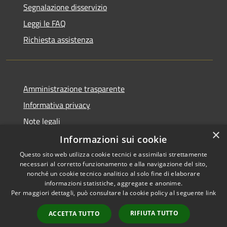
Segnalazione disservizio
Leggi le FAQ
Richiesta assistenza
Amministrazione trasparente
Informativa privacy
Note legali
×
Dichiarazione di accessibilità
Informazioni sui cookie
Questo sito web utilizza cookie tecnici e assimilati strettamente
necessari al corretto funzionamento e alla navigazione del sito,
nonché un cookie tecnico analitico al solo fine di elaborare
informazioni statistiche, aggregate e anonime.
RSS
Copyright © 2026 • Comune di
Per maggiori dettagli, può consultare la cookie policy al seguente
link
Accessibilità
Gravina di Catania • Powered
Privacy
Municipium
Accesso
by
•
RIFIUTA TUTTO
ACCETTA TUTTO
Cookie
redazione