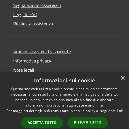
Segnalazione disservizio
Leggi le FAQ
Richiesta assistenza
Amministrazione trasparente
Informativa privacy
Note legali
×
Dichiarazione di accessibilità
Informazioni sui cookie
Questo sito web utilizza cookie tecnici e assimilati strettamente
necessari al corretto funzionamento e alla navigazione del sito,
nonché un cookie tecnico analitico al solo fine di elaborare
informazioni statistiche, aggregate e anonime.
RSS
Copyright © 2026 • Comune di
Per maggiori dettagli, può consultare la cookie policy al seguente
link
Accessibilità
Gravina di Catania • Powered
Privacy
Municipium
Accesso
by
•
RIFIUTA TUTTO
ACCETTA TUTTO