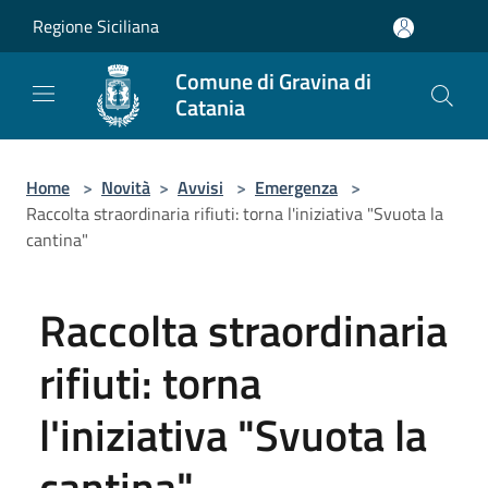
Salta al contenuto principale
Regione Siciliana
Comune di Gravina di
Catania
Home
>
Novità
>
Avvisi
>
Emergenza
>
Raccolta straordinaria rifiuti: torna l'iniziativa "Svuota la
cantina"
Raccolta straordinaria
rifiuti: torna
l'iniziativa "Svuota la
cantina"