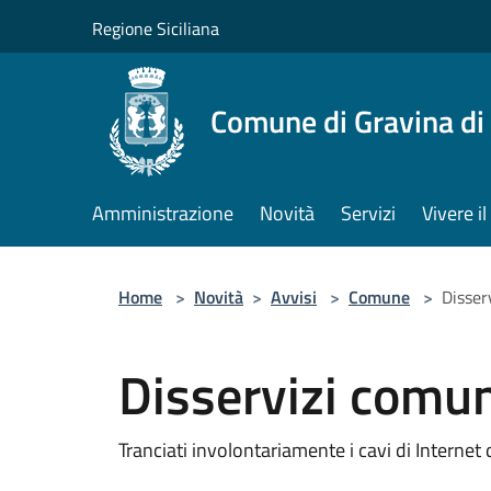
Salta al contenuto principale
Regione Siciliana
Comune di Gravina di
Amministrazione
Novità
Servizi
Vivere 
Home
>
Novità
>
Avvisi
>
Comune
>
Disser
Disservizi comun
Tranciati involontariamente i cavi di Internet 