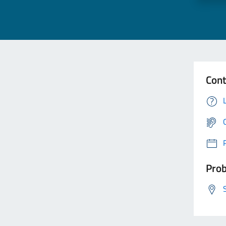
Cont
Prob