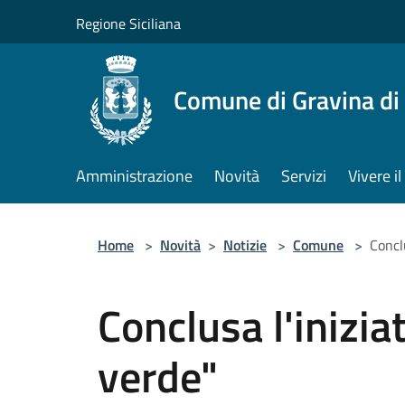
Salta al contenuto principale
Regione Siciliana
Comune di Gravina di
Amministrazione
Novità
Servizi
Vivere 
Home
>
Novità
>
Notizie
>
Comune
>
Concl
Conclusa l'inizi
verde"