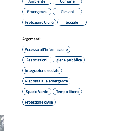
Ambiente
Comune
Emergenza
Giovani
Protezione Civile
Sociale
Argomenti:
Accesso all'informazione
Associazioni
Igiene pubblica
Integrazione sociale
Risposta alle emergenze
Spazio Verde
Tempo libero
Protezione civile