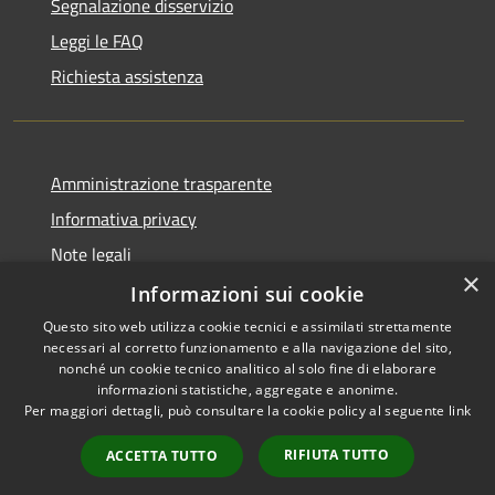
Segnalazione disservizio
Leggi le FAQ
Richiesta assistenza
Amministrazione trasparente
Informativa privacy
Note legali
×
Dichiarazione di accessibilità
Informazioni sui cookie
Questo sito web utilizza cookie tecnici e assimilati strettamente
necessari al corretto funzionamento e alla navigazione del sito,
nonché un cookie tecnico analitico al solo fine di elaborare
informazioni statistiche, aggregate e anonime.
RSS
Copyright © 2026 • Comune di
Per maggiori dettagli, può consultare la cookie policy al seguente
link
Accessibilità
Gravina di Catania • Powered
Privacy
Municipium
Accesso
by
•
RIFIUTA TUTTO
ACCETTA TUTTO
Cookie
redazione