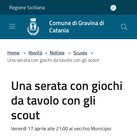
Salta al contenuto principale
Regione Siciliana
Comune di Gravina di
Catania
Home
>
Novità
>
Notizie
>
Scuola
>
Una serata con giochi da tavolo con gli scout
Una serata con giochi
da tavolo con gli
scout
Venerdì 17 aprile alle 21:00 al vecchio Municipio