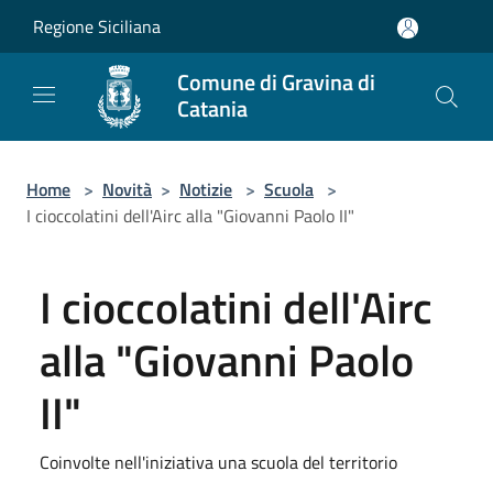
Salta al contenuto principale
Regione Siciliana
Comune di Gravina di
Catania
Home
>
Novità
>
Notizie
>
Scuola
>
I cioccolatini dell'Airc alla "Giovanni Paolo II"
I cioccolatini dell'Airc
alla "Giovanni Paolo
II"
Coinvolte nell'iniziativa una scuola del territorio