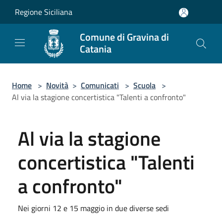
Salta al contenuto principale
Regione Siciliana
Comune di Gravina di
Catania
Home
>
Novità
>
Comunicati
>
Scuola
>
Al via la stagione concertistica "Talenti a confronto"
Al via la stagione
concertistica "Talenti
a confronto"
Nei giorni 12 e 15 maggio in due diverse sedi