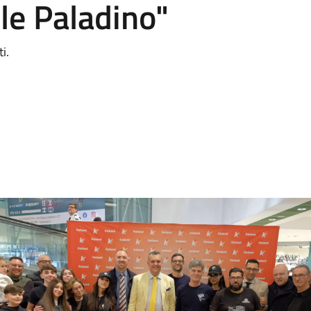
le Paladino"
i.