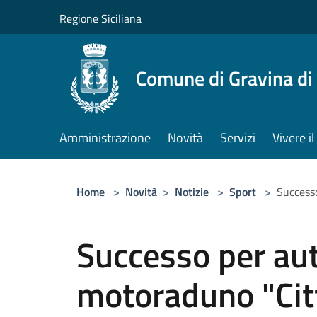
Salta al contenuto principale
Regione Siciliana
Comune di Gravina di
Amministrazione
Novità
Servizi
Vivere 
Home
>
Novità
>
Notizie
>
Sport
>
Successo
Successo per au
motoraduno "Citt