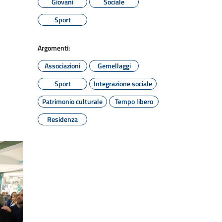
Giovani
Sociale
Sport
Argomenti:
Associazioni
Gemellaggi
Sport
Integrazione sociale
Patrimonio culturale
Tempo libero
Residenza