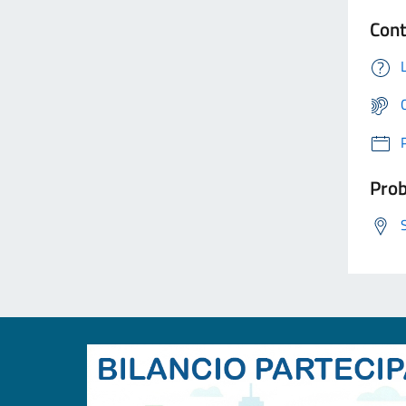
Cont
Prob