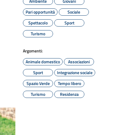
Ambiente
Giovani
Pari opportunità
Sociale
Spettacolo
Sport
Turismo
Argomenti:
Animale domestico
Associazioni
Sport
Integrazione sociale
Spazio Verde
Tempo libero
Turismo
Residenza