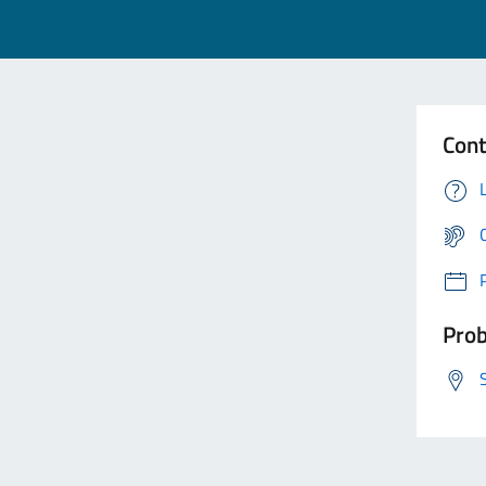
Cont
Prob