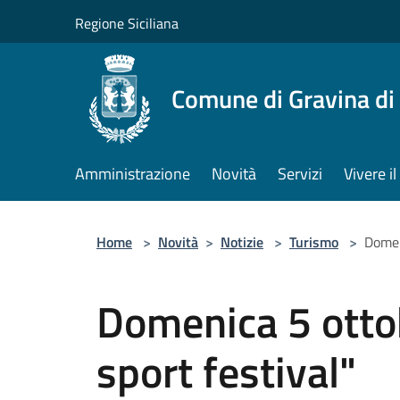
Salta al contenuto principale
Regione Siciliana
Comune di Gravina di
Amministrazione
Novità
Servizi
Vivere 
Home
>
Novità
>
Notizie
>
Turismo
>
Domeni
Domenica 5 ottob
sport festival"