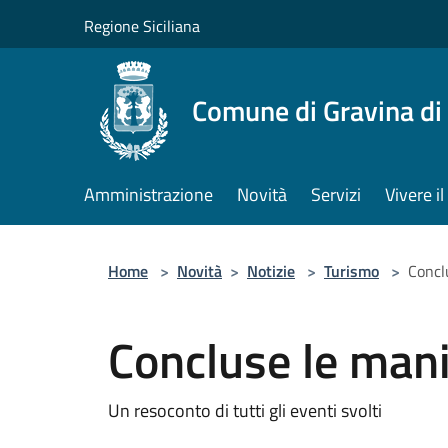
Salta al contenuto principale
Regione Siciliana
Comune di Gravina di
Amministrazione
Novità
Servizi
Vivere 
Home
>
Novità
>
Notizie
>
Turismo
>
Concl
Concluse le mani
Un resoconto di tutti gli eventi svolti