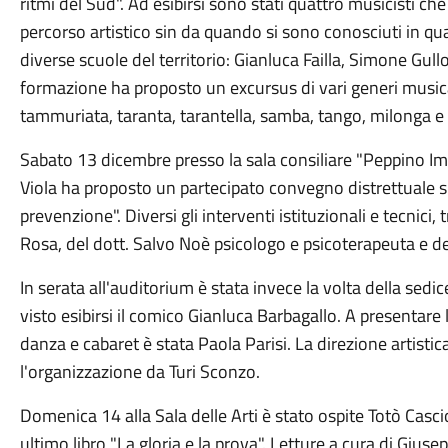
ritmi del Sud". Ad esibirsi sono stati quattro musicisti ch
percorso artistico sin da quando si sono conosciuti in qu
diverse scuole del territorio: Gianluca Failla, Simone Gull
formazione ha proposto un excursus di vari generi musical
tammuriata, taranta, tarantella, samba, tango, milonga e
Sabato 13 dicembre presso la sala consiliare "Peppino Im
Viola ha proposto un partecipato convegno distrettuale s
prevenzione". Diversi gli interventi istituzionali e tecnici, 
Rosa, del dott. Salvo Noè psicologo e psicoterapeuta e de
In serata all'auditorium è stata invece la volta della sed
visto esibirsi il comico Gianluca Barbagallo. A presentare
danza e cabaret è stata Paola Parisi. La direzione artistic
l'organizzazione da Turi Sconzo.
Domenica 14 alla Sala delle Arti è stato ospite Totò Casci
ultimo libro "La gloria e la prova". Letture a cura di Giusep