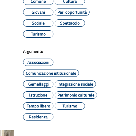
Comune
Cultura
Giovani
Pari opportunità
Sociale
Spettacolo
Turismo
Argomenti:
Associazioni
Comunicazione istituzionale
Gemellaggi
Integrazione sociale
Istruzione
Patrimonio culturale
Tempo libero
Turismo
Residenza