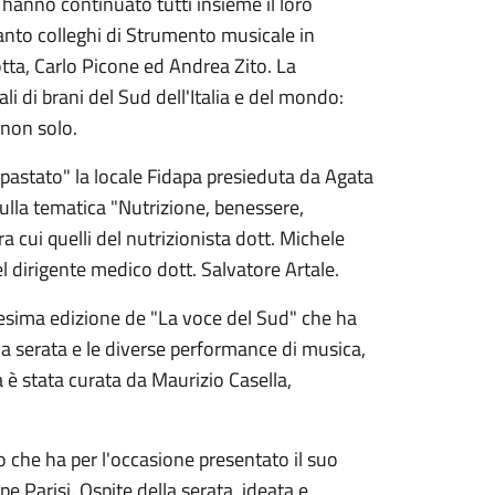
e hanno continuato tutti insieme il loro
anto colleghi di Strumento musicale in
otta, Carlo Picone ed Andrea Zito. La
i di brani del Sud dell'Italia e del mondo:
 non solo.
pastato" la locale Fidapa presieduta da Agata
ulla tematica "Nutrizione, benessere,
tra cui quelli del nutrizionista dott. Michele
l dirigente medico dott. Salvatore Artale.
icesima edizione de "La voce del Sud" che ha
 la serata e le diverse performance di musica,
a è stata curata da Maurizio Casella,
o che ha per l'occasione presentato il suo
pe Parisi. Ospite della serata, ideata e