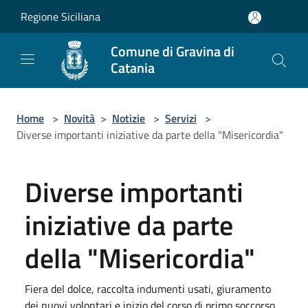
Salta al contenuto principale
Regione Siciliana
Comune di Gravina di
Catania
Home
>
Novità
>
Notizie
>
Servizi
>
Diverse importanti iniziative da parte della "Misericordia"
Diverse importanti
iniziative da parte
della "Misericordia"
Fiera del dolce, raccolta indumenti usati, giuramento
dei nuovi volontari e inizio del corso di primo soccorso