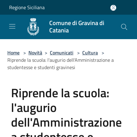
Salta al contenuto principale
Regione Siciliana
Comune di Gravina di
Catania
Home
>
Novità
>
Comunicati
>
Cultura
>
Riprende la scuola: l'augurio dell'Amministrazione a
studentesse e studenti gravinesi
Riprende la scuola:
l'augurio
dell'Amministrazione
a studentesse e