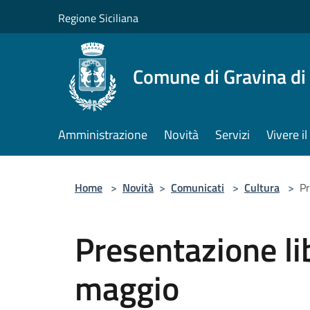
Salta al contenuto principale
Regione Siciliana
Comune di Gravina di
Amministrazione
Novità
Servizi
Vivere 
Home
>
Novità
>
Comunicati
>
Cultura
>
Pr
Presentazione li
maggio