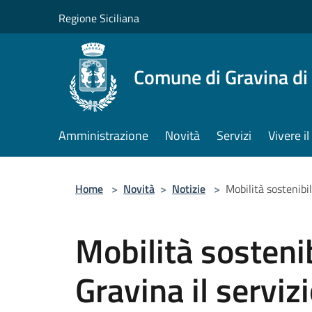
Salta al contenuto principale
Regione Siciliana
Comune di Gravina di
Amministrazione
Novità
Servizi
Vivere 
Home
>
Novità
>
Notizie
>
Mobilità sostenibil
Mobilità sostenib
Gravina il serviz