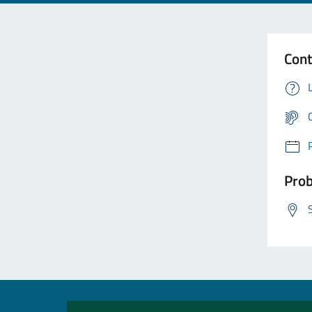
Cont
Prob