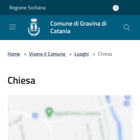
Salta al contenuto principale
Regione Siciliana
Comune di Gravina di
Catania
Home
>
Vivere il Comune
>
Luoghi
>
Chiesa
Chiesa