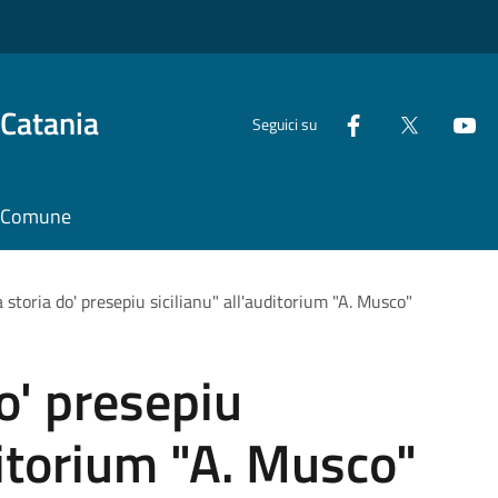
 Catania
Seguici su
il Comune
a storia do' presepiu sicilianu" all'auditorium "A. Musco"
do' presepiu
ditorium "A. Musco"