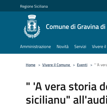
Salta al contenuto principale
Regione Siciliana
Comune di Gravina di
Amministrazione
Novità
Servizi
Vivere 
Home
>
Vivere il Comune
>
Eventi
>
" 'A ver
" 'A vera storia 
sicilianu" all'au