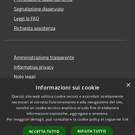
Segnalazione disservizio
Leggi le FAQ
Richiesta assistenza
Amministrazione trasparente
Informativa privacy
Note legali
×
Dichiarazione di accessibilità
Informazioni sui cookie
Questo sito web utilizza cookie tecnici e assimilati strettamente
necessari al corretto funzionamento e alla navigazione del sito,
nonché un cookie tecnico analitico al solo fine di elaborare
informazioni statistiche, aggregate e anonime.
RSS
Copyright © 2026 • Comune di
Per maggiori dettagli, può consultare la cookie policy al seguente
link
Accessibilità
Gravina di Catania • Powered
Privacy
Municipium
Accesso
by
•
RIFIUTA TUTTO
ACCETTA TUTTO