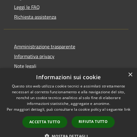
Leggi le FAQ
Richiesta assistenza
Amministrazione trasparente
Informativa privacy
Note legali
×
Dichiarazione di accessibilità
Informazioni sui cookie
Questo sito web utilizza cookie tecnici e assimilati strettamente
necessari al corretto funzionamento e alla navigazione del sito,
nonché un cookie tecnico analitico al solo fine di elaborare
informazioni statistiche, aggregate e anonime.
RSS
Copyright © 2026 • Comune di
Per maggiori dettagli, può consultare la cookie policy al seguente
link
Accessibilità
Gravina di Catania • Powered
Privacy
Municipium
Accesso
by
•
RIFIUTA TUTTO
ACCETTA TUTTO
Cookie
redazione
Mappa del sito
MOSTRA DETTAGLI