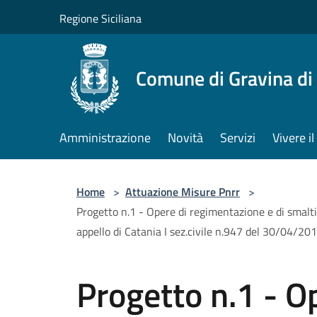
Salta al contenuto principale
Regione Siciliana
Comune di Gravina di
Amministrazione
Novità
Servizi
Vivere 
Home
>
Attuazione Misure Pnrr
>
Progetto n.1 - Opere di regimentazione e di smalt
appello di Catania I sez.civile n.947 del 30/04/20
Progetto n.1 - O