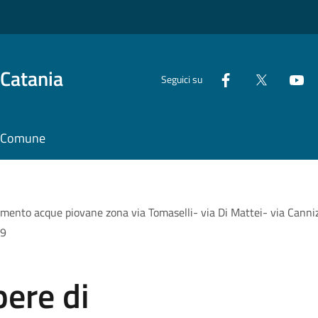
 Catania
Seguici su
il Comune
imento acque piovane zona via Tomaselli- via Di Mattei- via Canniz
19
pere di