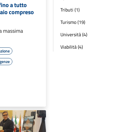
fino a tutto
Tributi (1)
raio compreso
Turismo (19)
la massima
Università (4)
Viabilità (4)
azione
rgenze