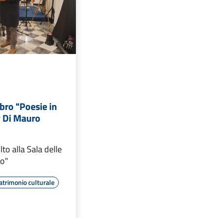
ibro "Poesie in
y Di Mauro
lto alla Sala delle
co"
atrimonio culturale