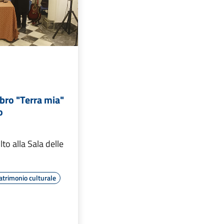
ibro "Terra mia"
o
lto alla Sala delle
atrimonio culturale