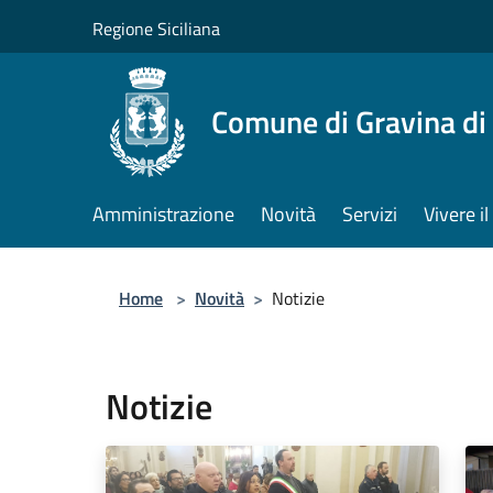
Salta al contenuto principale
Regione Siciliana
Comune di Gravina di
Amministrazione
Novità
Servizi
Vivere 
Home
>
Novità
>
Notizie
Notizie