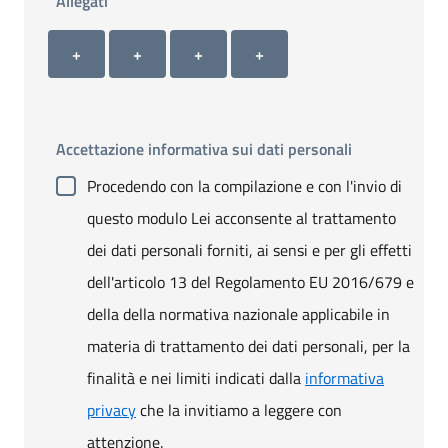
Allegati
Allegato 1
Allegato 2
Allegato 3
Allegato 4
+ Carica allegato 1
+ Carica allegato 2
+ Carica allegato 3
+ Carica allegato 4
+
+
+
+
Accettazione informativa sui dati personali
Procedendo con la compilazione e con l'invio di
questo modulo Lei acconsente al trattamento
dei dati personali forniti, ai sensi e per gli effetti
dell'articolo 13 del Regolamento EU 2016/679 e
della della normativa nazionale applicabile in
materia di trattamento dei dati personali, per la
finalità e nei limiti indicati dalla
informativa
privacy
che la invitiamo a leggere con
attenzione.